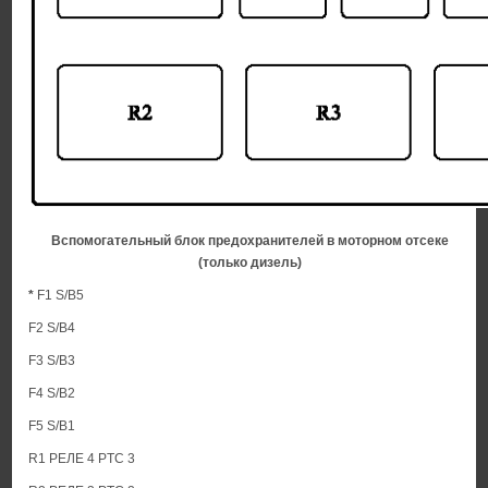
Вспомогательный блок предохранителей в моторном отсеке
(только дизель)
*
F1 S/B5
F2 S/B4
F3 S/B3
F4 S/B2
F5 S/B1
R1 РЕЛЕ 4 PTC 3