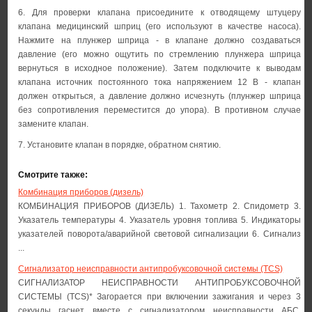
6. Для проверки клапана присоедините к отводящему штуцеру
клапана медицинский шприц (его используют в качестве насоса).
Нажмите на плунжер шприца - в клапане должно создаваться
давление (его можно ощутить по стремлению плунжера шприца
вернуться в исходное положение). Затем подключите к выводам
клапана источник постоянного тока напряжением 12 В - клапан
должен открыться, а давление должно исчезнуть (плунжер шприца
без сопротивления переместится до упора). В противном случае
замените клапан.
7. Установите клапан в порядке, обратном снятию.
Смотрите также:
Комбинация приборов (дизель)
КОМБИНАЦИЯ ПРИБОРОВ (ДИЗЕЛЬ) 1. Тахометр 2. Спидометр 3.
Указатель температуры 4. Указатель уровня топлива 5. Индикаторы
указателей поворота/аварийной световой сигнализации 6. Сигнализ
...
Сигнализатор неисправности антипробуксовочной системы (TCS)
СИГНАЛИЗАТОР НЕИСПРАВНОСТИ АНТИПРОБУКСОВОЧНОЙ
СИСТЕМЫ (TCS)* Загорается при включении зажигания и через 3
секунды гаснет вместе с сигнализатором неисправности АБС.