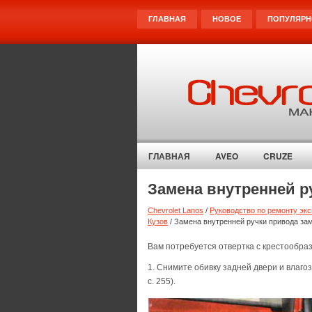
ГЛАВНАЯ
НОВОЕ
ПОПУЛЯРН
ГЛАВНАЯ
AVEO
CRUZE
Замена внутренней р
Chevrolet Lanos
/
Руководство по ремонту экс
Кузов
/ Замена внутренней ручки привода за
Вам потребуется отвертка с крестообра
1. Снимите обивку задней двери и влаго
с. 255).