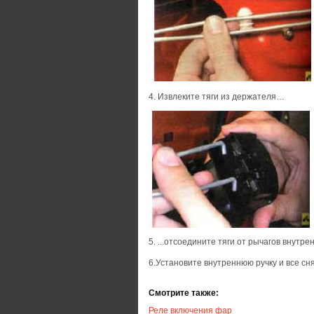
4. Извлеките тяги из держателя…
5. ...отсоедините тяги от рычагов внутре
6.Установите внутреннюю ручку и все сн
Смотрите также:
Реле включения фар