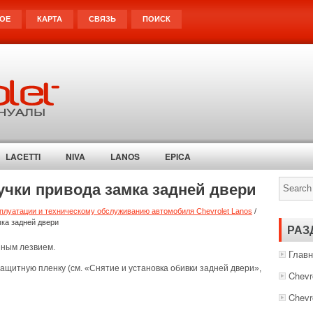
ОЕ
КАРТА
СВЯЗЬ
ПОИСК
LACETTI
NIVA
LANOS
EPICA
учки привода замка задней двери
плуатации и техническому обслуживанию автомобиля Chevrolet Lanos
/
мка задней двери
РАЗ
зным лезвием.
Главн
защитную пленку (см. «Снятие и установка обивки задней двери»,
Chevr
Chevr